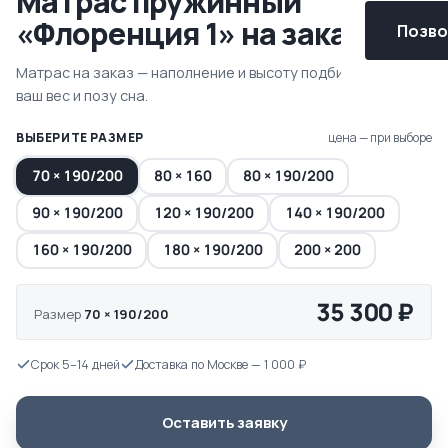
Матрас пружинный
«Флоренция 1» на заказ
Позвон
Матрас на заказ — наполнение и высоту подбираем под
ваш вес и позу сна.
ВЫБЕРИТЕ РАЗМЕР
цена — при выборе
70 × 190/200
80 × 160
80 × 190/200
90 × 190/200
120 × 190/200
140 × 190/200
160 × 190/200
180 × 190/200
200 × 200
35 300 ₽
Размер
70 × 190/200
Срок 5–14 дней
Доставка по Москве — 1 000 ₽
Оставить заявку