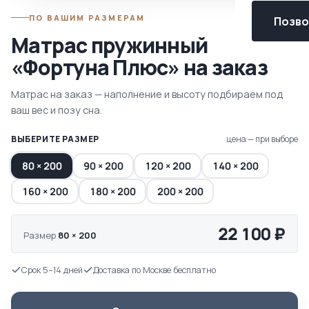
ПО ВАШИМ РАЗМЕРАМ
Позвон
Матрас пружинный
«Фортуна Плюс» на заказ
Матрас на заказ — наполнение и высоту подбираем под
ваш вес и позу сна.
ВЫБЕРИТЕ РАЗМЕР
цена — при выборе
80 × 200
90 × 200
120 × 200
140 × 200
160 × 200
180 × 200
200 × 200
22 100 ₽
Размер
80 × 200
Срок 5–14 дней
Доставка по Москве бесплатно