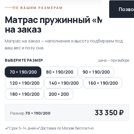
ПО ВАШИМ РАЗМЕРАМ
Позвон
Матрас пружинный «Мун»
на заказ
Матрас на заказ — наполнение и высоту подбираем под
ваш вес и позу сна.
ВЫБЕРИТЕ РАЗМЕР
цена — при выборе
70 × 190/200
80 × 190/200
90 × 190/200
120 × 190/200
140 × 190/200
160 × 190/200
180 × 190/200
200 × 200
33 350 ₽
Размер
70 × 190/200
Срок 5–14 дней
Доставка по Москве бесплатно