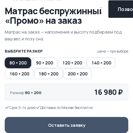
Матрас беспружинный
Позвон
«Промо» на заказ
Матрас на заказ — наполнение и высоту подбираем под
ваш вес и позу сна.
ВЫБЕРИТЕ РАЗМЕР
цена — при выборе
80 × 200
90 × 200
120 × 200
140 × 200
160 × 200
180 × 200
200 × 200
16 980 ₽
Размер
80 × 200
Срок 5–14 дней
Доставка по Москве бесплатно
Оставить заявку