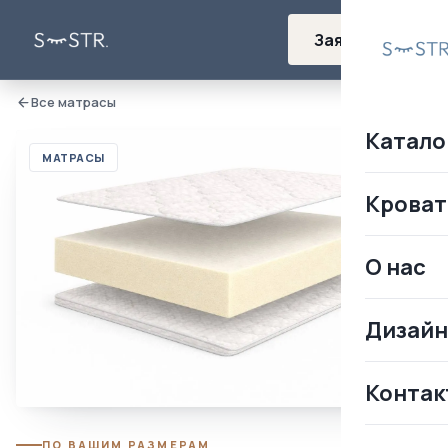
Заявка
Все матрасы
Катало
МАТРАСЫ
Кроват
О нас
Дизай
Контак
ПО ВАШИМ РАЗМЕРАМ