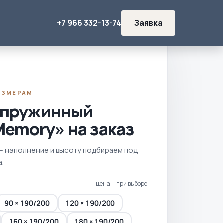
+7 966 332-13-74
Заявка
АЗМЕРАМ
 пружинный
emory» на заказ
— наполнение и высоту подбираем под
а.
цена — при выборе
90 × 190/200
120 × 190/200
160 × 190/200
180 × 190/200