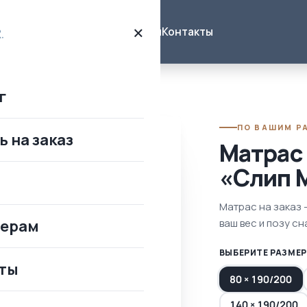
×
Каталог
О нас
Дизайнерам
Контакты
г
ПО ВАШИМ Р
ь на заказ
Матрас
«Слип M
Матрас на заказ 
нерам
ваш вес и позу сн
ВЫБЕРИТЕ РАЗМЕР
ты
80 × 190/200
140 × 190/200