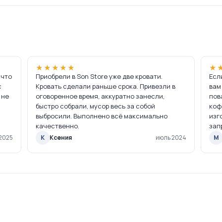
★★★★★
★
 что
Приобрели в Son Store уже две кровати.
Есл
с
Кровать сделали раньше срока. Привезли в
вам
 не
оговоренное время, аккуратно занесли,
пов
быстро собрали, мусор весь за собой
коф
выбросили. Выполнено всё максимально
изг
качественно.
зап
2025
К
Ксения
июль 2024
М