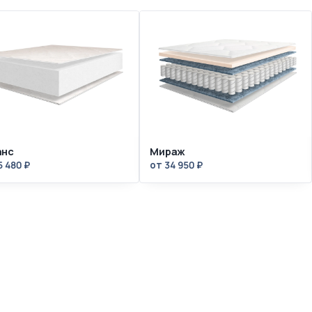
анс
Мираж
5 480 ₽
от 34 950 ₽