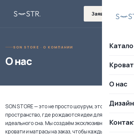
Заявка
Катало
SON STORE · О КОМПАНИИ
О нас
Кроват
О нас
Дизай
SON STORE — это не просто шоурум, это
пространство, где рождаются идеи для вашего
Контак
идеального сна. Мы создаём эксклюзивные
кровати и матрасы на заказ, чтобы каждый день