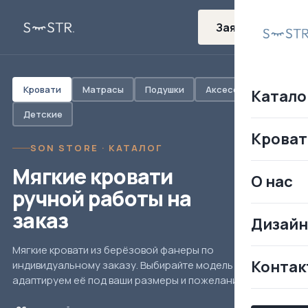
Заявка
Кровати
Матрасы
Подушки
Аксессуары
Катало
Детские
Кроват
SON STORE · КАТАЛОГ
Мягкие кровати
О нас
ручной работы на
заказ
Дизай
Мягкие кровати из берёзовой фанеры по
Контак
индивидуальному заказу. Выбирайте модель —
адаптируем её под ваши размеры и пожелания.