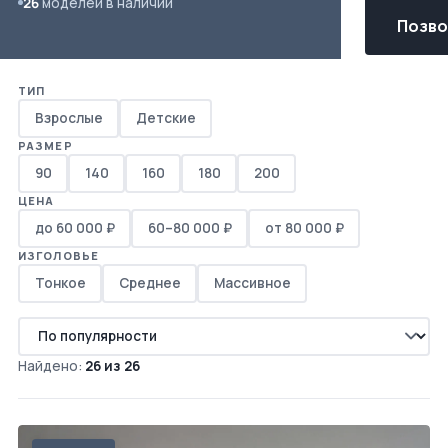
26
моделей в наличии
Позвон
ТИП
Взрослые
Детские
РАЗМЕР
90
140
160
180
200
ЦЕНА
до 60 000 ₽
60–80 000 ₽
от 80 000 ₽
ИЗГОЛОВЬЕ
Тонкое
Среднее
Массивное
Найдено:
26 из 26